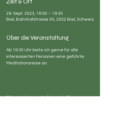
Zeit & Ort
29. Sept. 2023, 16:00 – 19:30
Biel, Bahnhofstrasse 50, 2502 Biel, Schweiz
Über die Veranstaltung
Ab 19:30 Uhr biete ich gerne für alle 
interessierten Personen eine geführte 
Meditationsreise an.
Diese Veranstaltung teilen