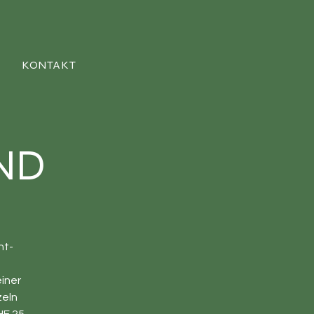
KONTAKT
ND
ht-
einer
zeln