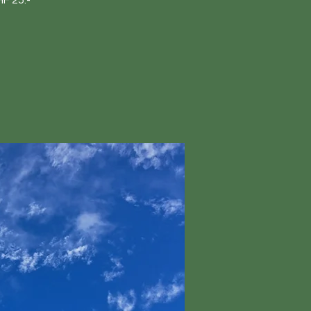
F 25.-