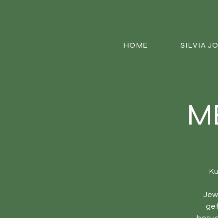
HOME
SILVIA J
M
Ku
Jewe
gef