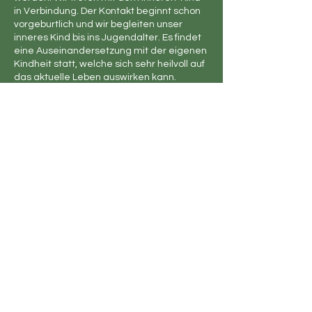
in Verbindung. Der Kontakt beginnt schon
vorgeburtlich und wir begleiten unser
inneres Kind bis ins Jugendalter. Es findet
eine Auseinandersetzung mit der eigenen
Kindheit statt, welche sich sehr heilvoll auf
das aktuelle Leben auswirken kann.
Preis für den ganzen Kurs: CHF 190.-
Genaue Daten
Diese Veranstaltung teilen
Silvia Jordi
Anmeldung