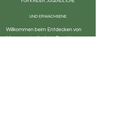
FÜR KINDER, JUGENDLICHE
UND ERWACHSENE
Willkommen beim Entdecken von
Lösungsorientiertem Coaching,
Hypnose, Autogenem Training und
der Geburtsvorbereitung.
Es gibt aber auch Informationen
über Reiki, EFT und Meditationen
Datenschutzbestimmungen >
Silvia Jordi
Anmeldung