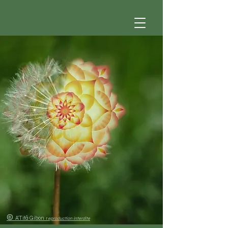
©
A'Titâ Gibon
r
eproduction interdite