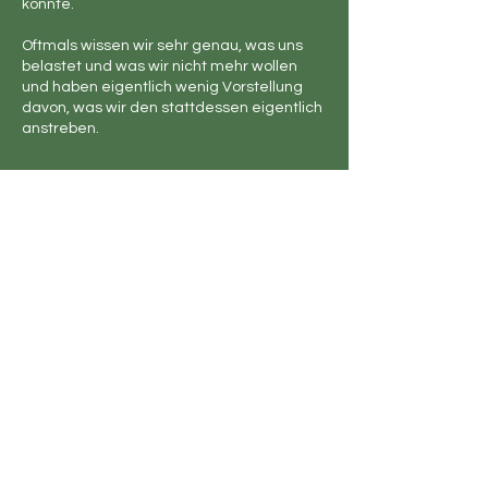
könnte.
Oftmals wissen wir sehr genau, was uns
belastet und was wir nicht mehr wollen
und haben eigentlich wenig Vorstellung
davon, was wir den stattdessen eigentlich
anstreben.
Kontaktangaben
Bahnhofstrasse 50, 2502 Biel/Bienne,
Switzerland
Silvia Jordi