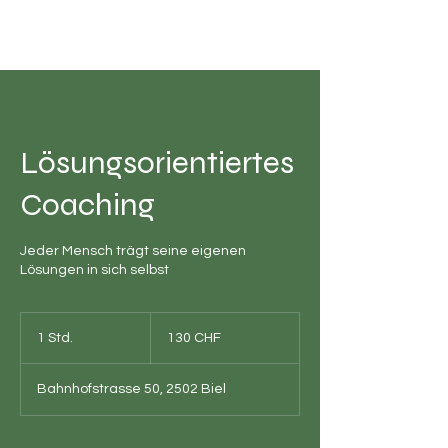
Lösungsorientiertes
Coaching
Jeder Mensch trägt seine eigenen
Lösungen in sich selbst
130
Schweizer
1 Std.
1
130 CHF
Franken
S
t
Bahnhofstrasse 50, 2502 Biel
d