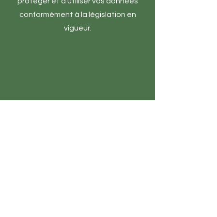
protéger et à utiliser vos données
conformément à la législation en
vigueur.
Silvia Jordi
Inscription
+41 (0) 79 214 98 26
© 2023