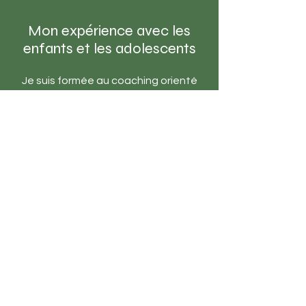
Mon expérience avec les
enfants et les adolescents
Je suis formée au coaching orienté
solutions, à l’hypnose et au
training autogène, et j’ai suivi de
nombreuses formations continues,
notamment en thérapie pour enfants.
Mais j’ai sans doute le plus appris de
mes deux fils, aujourd’hui adultes.
Que ce soit dans ma pratique ou dans
ma vie de famille, je rencontre les
enfants et les adolescents d’égal à
égal, avec respect et curiosité pour
leur personnalité et leurs