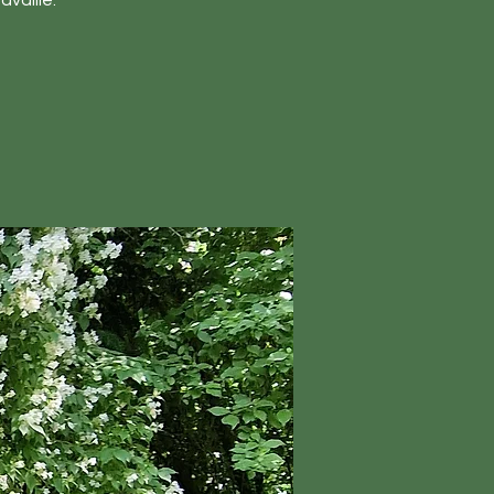
availlé.